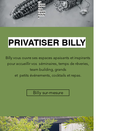
LA
CIDRE
RIE
THE
CIDER
HOUS
E
PRIVATISER BILLY
Billy vous ouvre ses espaces apaisants et inspirants
pour accueillir vos séminaires, temps de rêveries,
team building, grands
et petits événements, cocktails et repas.
Billy sur-mesure